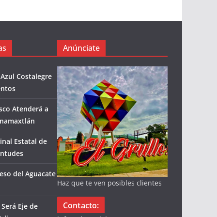
as
Anúnciate
 Azul Costalegre
entos
isco Atenderá a
enamaxtlán
inal Estatal de
entudes
eso del Aguacate
Haz que te ven posibles clientes
Contacto:
Será Eje de