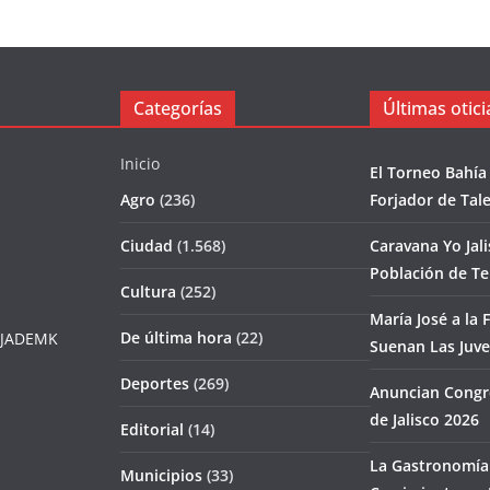
Categorías
Últimas otici
Inicio
El Torneo Bahía
Agro
(236)
Forjador de Tal
Ciudad
(1.568)
Caravana Yo Jal
Población de T
Cultura
(252)
María José a la F
De última hora
(22)
JADEMK
Suenan Las Juv
Deportes
(269)
Anuncian Congr
de Jalisco 2026
Editorial
(14)
La Gastronomía 
Municipios
(33)