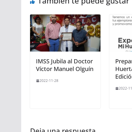
También te puede gustar
IMSS Jubila al Doctor
Prepa
Víctor Manuel Olguín
Huert
Edici
2022-11-28
2022-11
Deja una respuesta