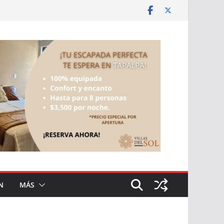
N
MÁS