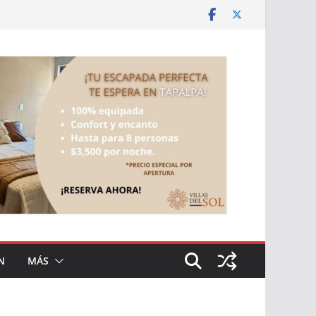
N
MÁS