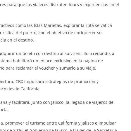
s para que los viajeros disfruten tours y experiencias en el
ractivos como las Islas Marietas, explorar la ruta selvática
turística del puerto, con el objetivo de enriquecer su
cia en el destino.
dquirir un boleto con destino al sur, sencillo o redondo, a
istema habilitará un enlace exclusivo en la página de
rio para reclamar el voucher y sumarlo a su viaje.
ertura, CBX impulsará estrategias de promoción y
isco desde California
a y facilitará, junto con Jalisco, la llegada de viajeros del
arta.
ea, promover el turismo entre California y Jalisco e impulsar
ol de 2026, el Gobierno de Jalisco, a través de la Secretaría