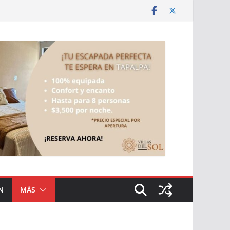
N
MÁS