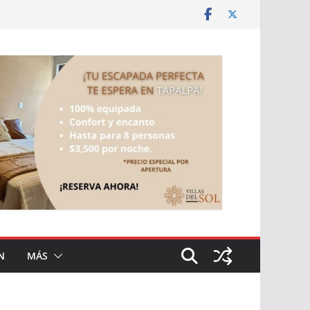
N
MÁS