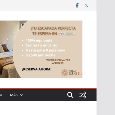
N
MÁS