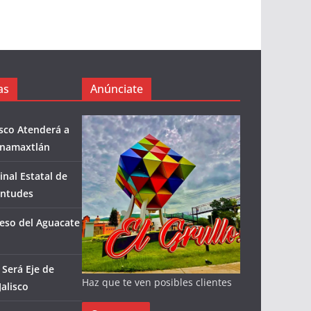
as
Anúnciate
isco Atenderá a
enamaxtlán
inal Estatal de
entudes
eso del Aguacate
Será Eje de
Haz que te ven posibles clientes
alisco