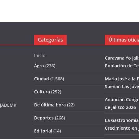
Categorías
Últimas otici
Inicio
Caravana Yo Jal
Agro
(236)
Población de T
Ciudad
(1.568)
María José a la F
Suenan Las Juv
Cultura
(252)
Anuncian Congr
De última hora
(22)
JADEMK
de Jalisco 2026
Deportes
(268)
La Gastronomía 
Crecimiento en J
Editorial
(14)