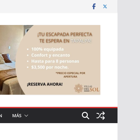
N
MÁS