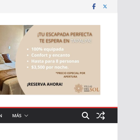
N
MÁS