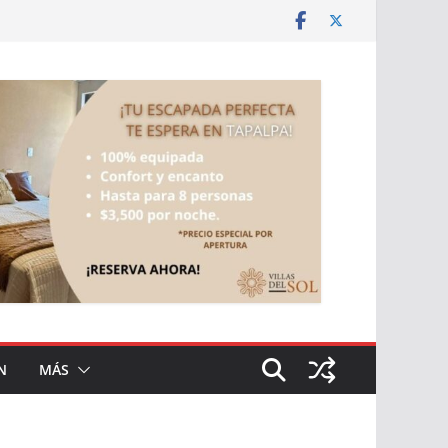
N
MÁS