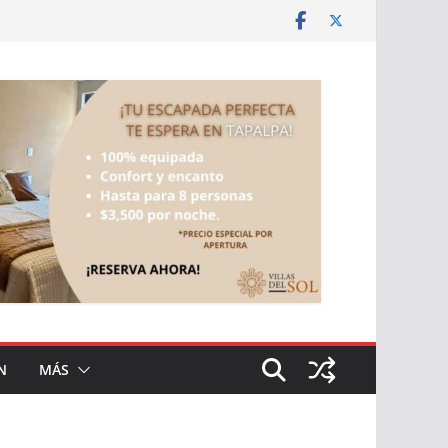
N
MÁS