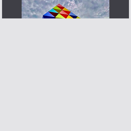
Haz que te ven posibles clientes
Contacto:
info@abcnoticia.com