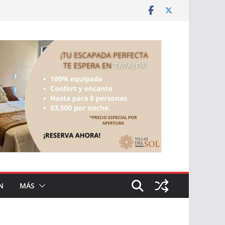
N
MÁS