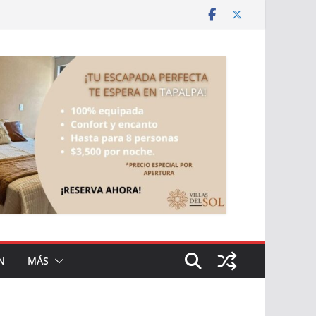
N
MÁS