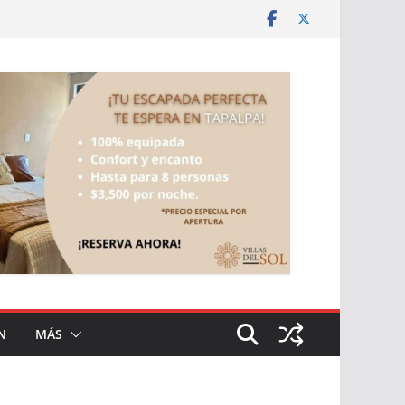
N
MÁS