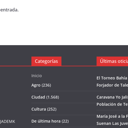
 entrada.
Categorías
Últimas otici
Inicio
El Torneo Bahía
Agro
(236)
Forjador de Tal
Ciudad
(1.568)
Caravana Yo Jal
Población de T
Cultura
(252)
María José a la F
De última hora
(22)
JADEMK
Suenan Las Juv