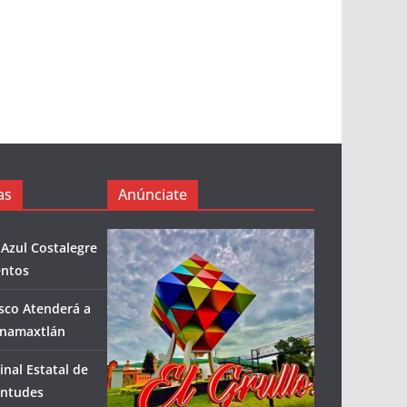
as
Anúnciate
 Azul Costalegre
entos
isco Atenderá a
enamaxtlán
inal Estatal de
entudes