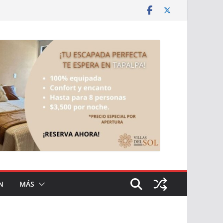
N
MÁS