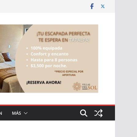
N
MÁS