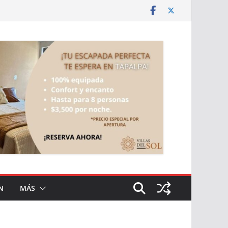
N
MÁS