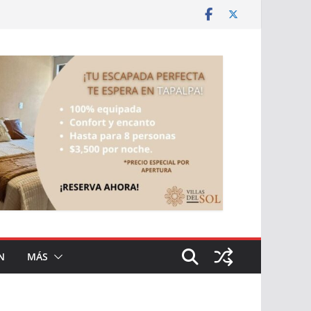
N
MÁS