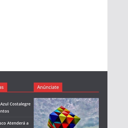
as
Anúnciate
 Azul Costalegre
entos
isco Atenderá a