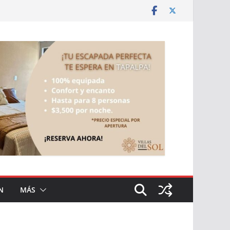
N
MÁS