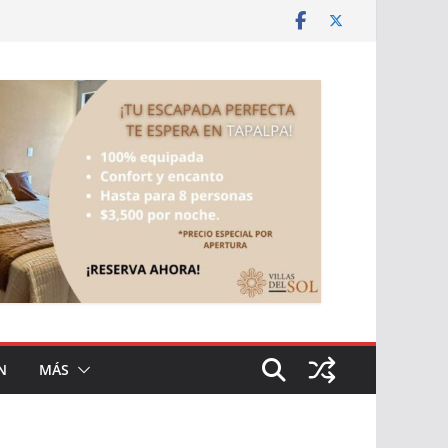
N
MÁS