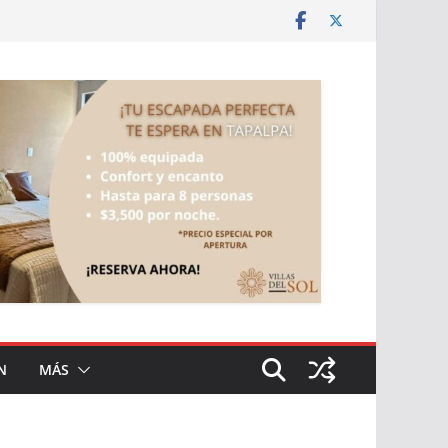
N
MÁS