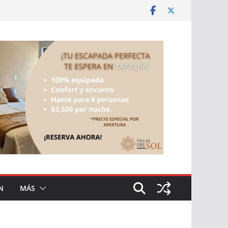
N
MÁS