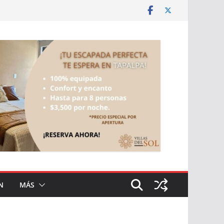
N
MÁS