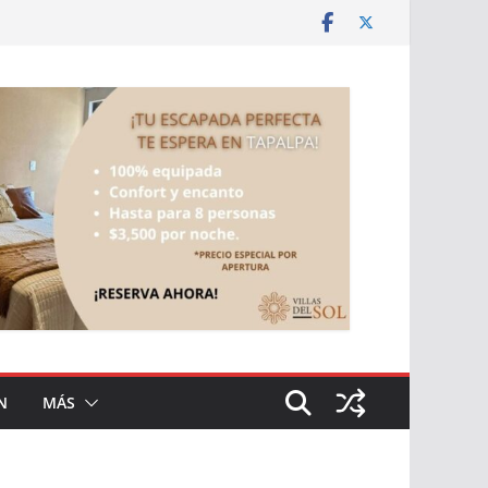
N
MÁS