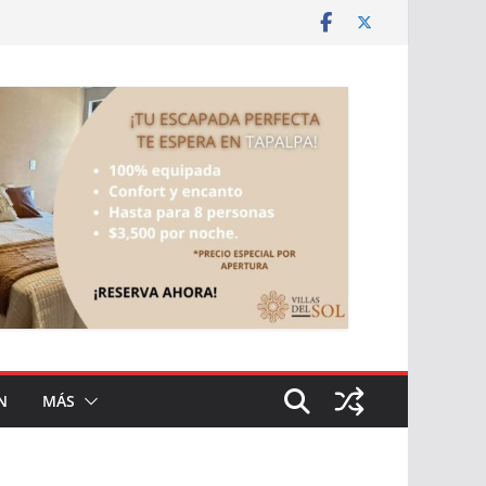
N
MÁS