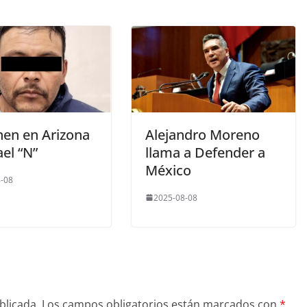
nen en Arizona
Alejandro Moreno
el “N”
llama a Defender a
México
-08
2025-08-08
blicada.
Los campos obligatorios están marcados con
*