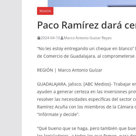
REGION
Paco Ramírez dará ce
2024-04-10
Marco Antonio Guizar Reyes
“No les estoy entregando un cheque en blanco” 
de Comercio de Guadalajara, al comprometerse a
REGIÓN | Marco Antonio Guízar
GUADALAJARA, Jalisco. [ABC Medios]- Trabajar 
ayuden a generar certeza en las inversiones prov
resolver las necesidades específicas del sector c
Ramírez Acuña con los miembros de la Cámara 
“Infórmate y decide”.
“Qué bueno que se haga, pero también que bue
los legisladores -a todos los que firmen, para d