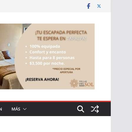
N
MÁS