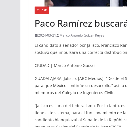
CIUDAD
Paco Ramírez buscará 
2024-03-21
Marco Antonio Guizar Reyes
El candidato a senador por Jalisco, Francisco Ra
sostuvo que impulsará una correcta distribución 
CIUDAD | Marco Antonio Guízar
GUADALAJARA, Jalisco. [ABC Medios]- “Desde el 
para que México continúe su desarrollo,” así lo
miembros del Colegio de Ingenieros Civiles.
“Jalisco es cuna del federalismo. Por lo tanto, 
tiene este sistema, para el funcionamiento de l
candidato blanquiazul al Senado de la República
Ingenieros Civiles del Estado de Jalisco (CICEJ).