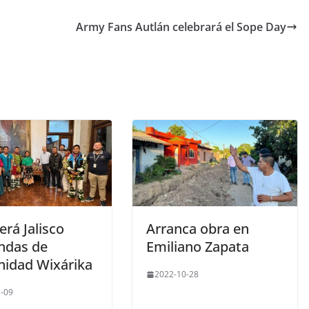
Army Fans Autlán celebrará el Sope Day
rá Jalisco
Arranca obra en
ndas de
Emiliano Zapata
idad Wixárika
2022-10-28
-09