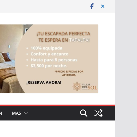
N
MÁS