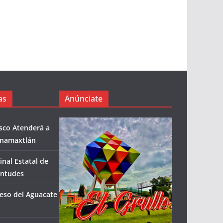
as
Anúnciate
isco Atenderá a
enamaxtlán
inal Estatal de
entudes
eso del Aguacate