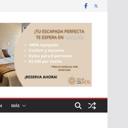
N
MÁS