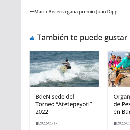
Mario Becerra gana premio Juan Dipp
También te puede gustar
BdeN sede del
Organ
Torneo “Atetepeyotl”
de Pe
2022
en Ba
2022-05-17
2022-05