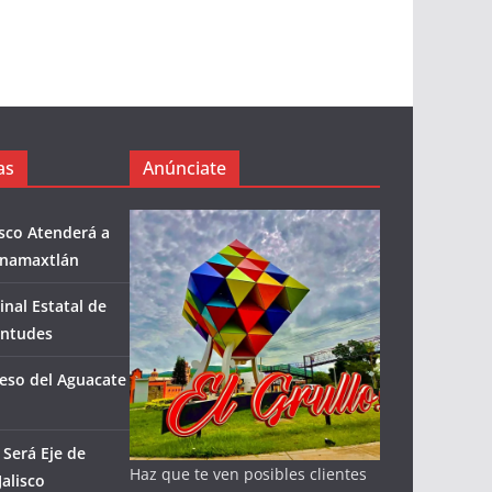
as
Anúnciate
isco Atenderá a
enamaxtlán
inal Estatal de
entudes
eso del Aguacate
Será Eje de
Haz que te ven posibles clientes
alisco