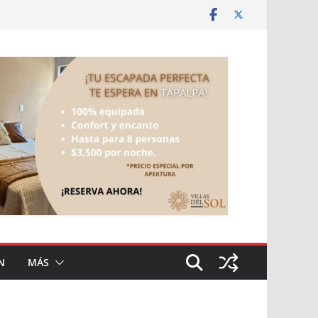
N
MÁS