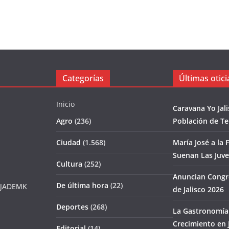
Categorías
Últimas otici
Inicio
Caravana Yo Jal
Agro
(236)
Población de T
Ciudad
(1.568)
María José a la F
Suenan Las Juv
Cultura
(252)
Anuncian Congr
De última hora
(22)
JADEMK
de Jalisco 2026
Deportes
(268)
La Gastronomía 
Crecimiento en J
Editorial
(14)