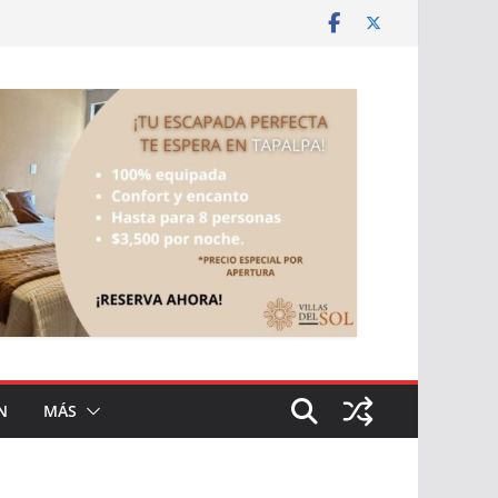
N
MÁS