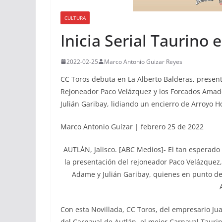
CULTURA
Inicia Serial Taurino
2022-02-25
Marco Antonio Guizar Reyes
CC Toros debuta en La Alberto Balderas, present
Rejoneador Paco Velázquez y los Forcados Amad
Julián Garibay, lidiando un encierro de Arroyo 
Marco Antonio Guízar | febrero 25 de 2022
AUTLÁN, Jalisco. [ABC Medios]- El tan esperado s
la presentación del rejoneador Paco Velázquez,
Adame y Julián Garibay, quienes en punto de l
Con esta Novillada, CC Toros, del empresario Jua
del Carnaval de Autlán, el mejor Carnaval Tauri