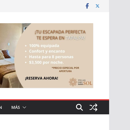
N
MÁS