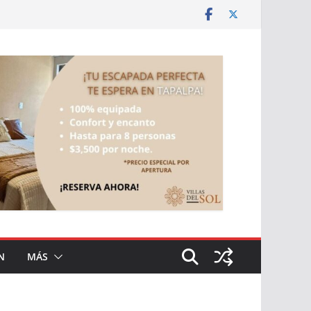
N
MÁS