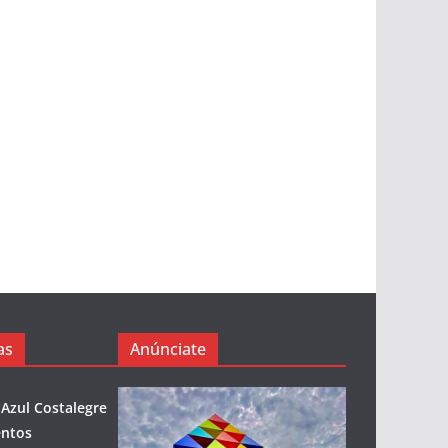
as
Anúnciate
 Azul Costalegre
entos