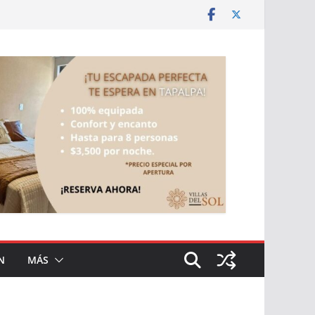
N
MÁS