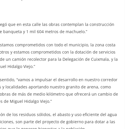
regó que en esta calle las obras contemplan la construcción
e banqueta y 1 mil 604 metros de machuelo.”
estamos comprometidos con todo el municipio, la zona costa
otros y estamos comprometidos con la dotación de servicios
 de un camión recolector para la Delegación de Cuixmala, y la
el Hidalgo Viejo.”
 sentido, “vamos a impulsar el desarrollo en nuestro corredor
s y localidades aportando nuestro granito de arena, como
obras de más de medio kilómetro que ofrecerá un cambio de
s de Miguel Hidalgo Viejo.”
ión de los residuos sólidos, el abasto y uso eficiente del agua
ciones, son parte del proyecto de gobierno para dotar a las
rios que le generen bienestar a la población.