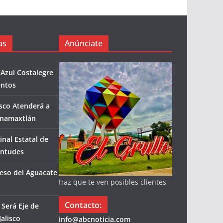
as
Anúnciate
 Azul Costalegre
entos
isco Atenderá a
enamaxtlán
inal Estatal de
entudes
eso del Aguacate
Haz que te ven posibles clientes
Contacto:
Será Eje de
alisco
info@abcnoticia.com