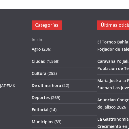
Categorías
Últimas otici
Inicio
El Torneo Bahía
Agro
(236)
Forjador de Tal
Ciudad
(1.568)
Caravana Yo Jal
Población de T
Cultura
(252)
María José a la F
De última hora
(22)
JADEMK
Suenan Las Juv
Deportes
(269)
Anuncian Congr
de Jalisco 2026
Editorial
(14)
La Gastronomía 
Municipios
(33)
Crecimiento en J