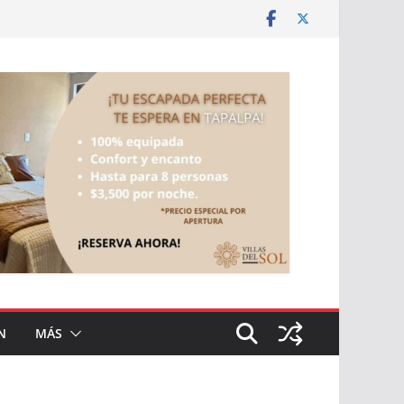
N
MÁS