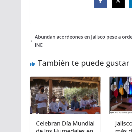
Abundan acordeones en Jalisco pese a ord
INE
También te puede gustar
Celebran Día Mundial
Jalisc
de los Humedales en
más d