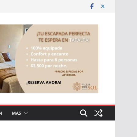
N
MÁS