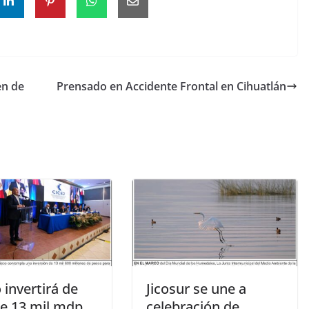
en de
Prensado en Accidente Frontal en Cihuatlán
o invertirá de
Jicosur se une a
e 13 mil mdp
celebración de