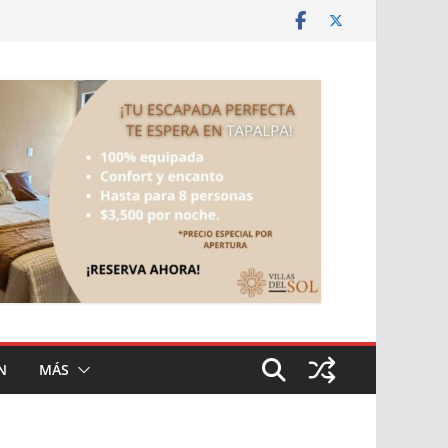
N
MÁS