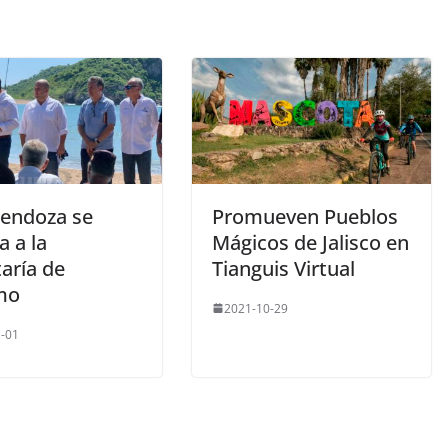
endoza se
Promueven Pueblos
a a la
Mágicos de Jalisco en
aría de
Tianguis Virtual
mo
2021-10-29
-01