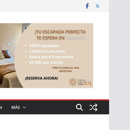
N
MÁS