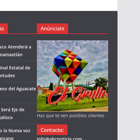
as
Anúnciate
isco Atenderá a
enamaxtlán
inal Estatal de
entudes
eso del Aguacate
Será Eje de
Haz que te ven posibles clientes
alisco
Contacto:
co la Nueva voz
xicano
info@abcnoticia.com