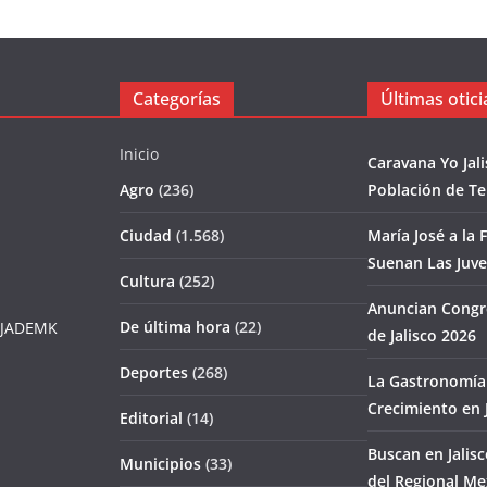
Categorías
Últimas otici
Inicio
Caravana Yo Jal
Agro
(236)
Población de T
Ciudad
(1.568)
María José a la F
Suenan Las Juv
Cultura
(252)
Anuncian Congr
De última hora
(22)
JADEMK
de Jalisco 2026
Deportes
(268)
La Gastronomía 
Crecimiento en J
Editorial
(14)
Buscan en Jalis
Municipios
(33)
del Regional Me