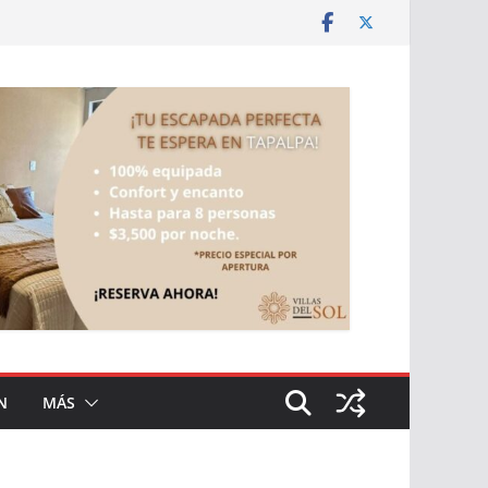
N
MÁS