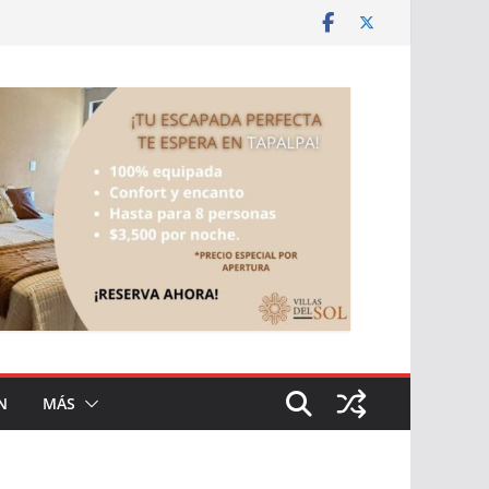
N
MÁS