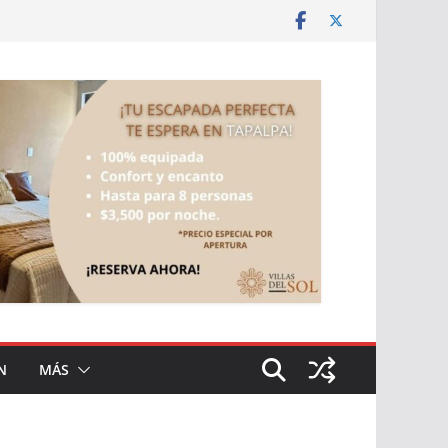
N
MÁS