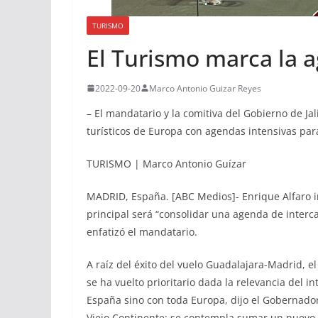
TURISMO
El Turismo marca la 
2022-09-20
Marco Antonio Guizar Reyes
– El mandatario y la comitiva del Gobierno de J
turísticos de Europa con agendas intensivas para
TURISMO | Marco Antonio Guízar
MADRID, España. [ABC Medios]- Enrique Alfaro ini
principal será “consolidar una agenda de inter
enfatizó el mandatario.
A raíz del éxito del vuelo Guadalajara-Madrid, el
se ha vuelto prioritario dada la relevancia del 
España sino con toda Europa, dijo el Gobernador
Viejo Continente; se contempla sumar un nuevo v