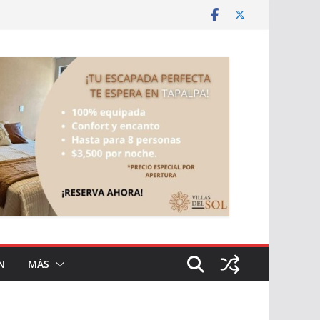
N
MÁS