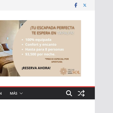
N
MÁS