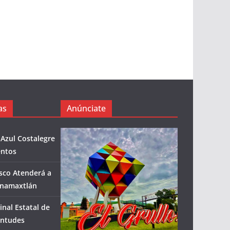
as
Anúnciate
 Azul Costalegre
entos
isco Atenderá a
enamaxtlán
inal Estatal de
entudes