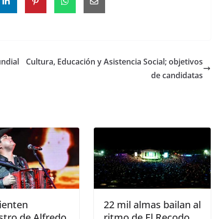
undial
Cultura, Educación y Asistencia Social; objetivos
de candidatas
enten
22 mil almas bailan al
stro de Alfredo
ritmo de El Recodo