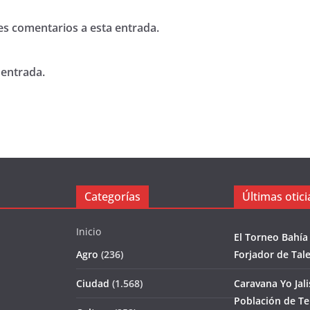
tes comentarios a esta entrada.
 entrada.
Categorías
Últimas otici
Inicio
El Torneo Bahía
Agro
(236)
Forjador de Tal
Ciudad
(1.568)
Caravana Yo Jal
Población de T