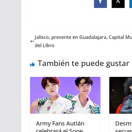
Jalisco, presente en Guadalajara, Capital M
del Libro
También te puede gustar
Army Fans Autlán
Desmi
celebrará el Sope
secue