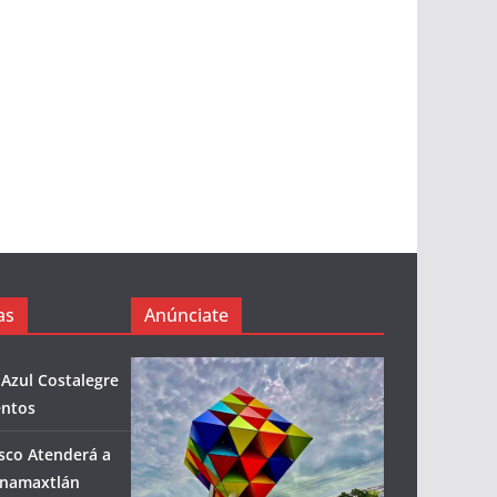
as
Anúnciate
 Azul Costalegre
entos
isco Atenderá a
enamaxtlán