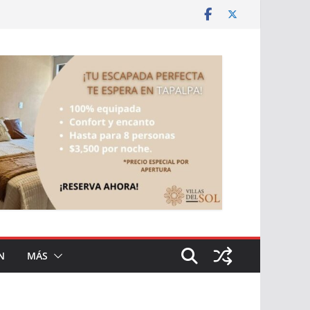
N
MÁS