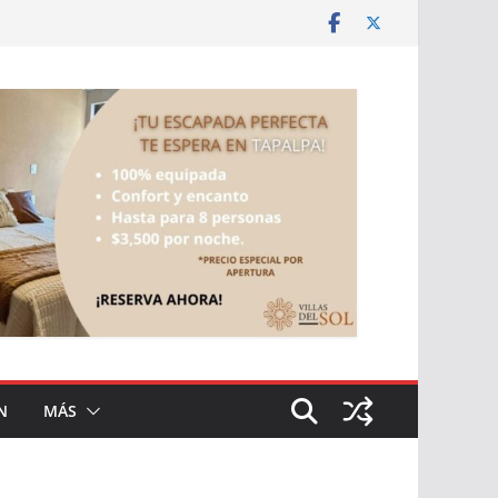
N
MÁS