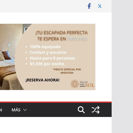
N
MÁS