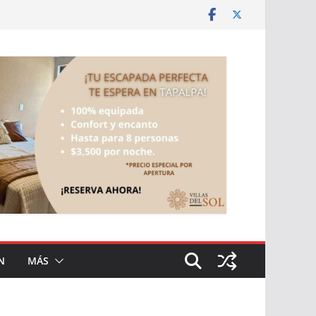
N
MÁS