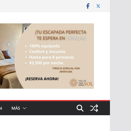
N
MÁS