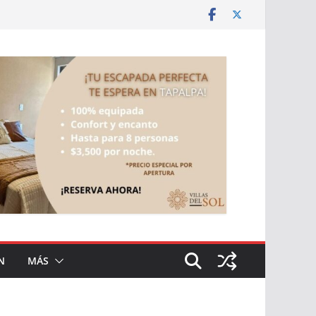
N
MÁS