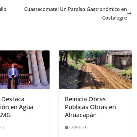
llo
Cuastecomate: Un Paraíso Gastronómico en
Costalegre
o Destaca
Reinicia Obras
sión en Agua
Publicas Obras en
 AMG
Ahuacapán
-31
2024-10-31