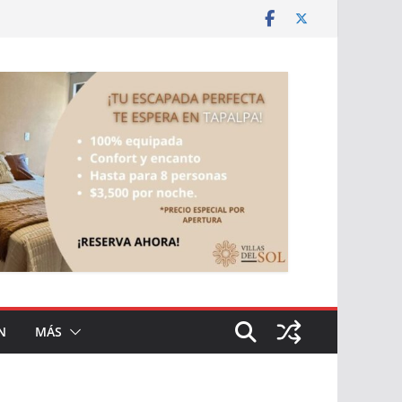
N
MÁS