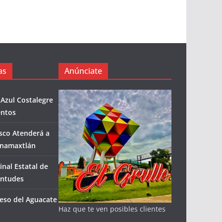
as
Anúnciate
 Azul Costalegre
entos
isco Atenderá a
enamaxtlán
inal Estatal de
entudes
eso del Aguacate
Haz que te ven posibles clientes