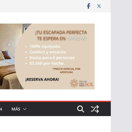
N
MÁS