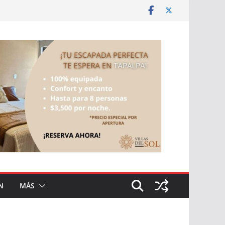
N
MÁS