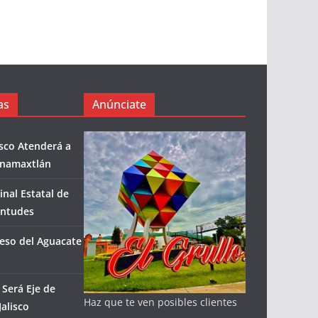
as
Anúnciate
isco Atenderá a
enamaxtlán
inal Estatal de
entudes
eso del Aguacate
Será Eje de
Haz que te ven posibles clientes
alisco